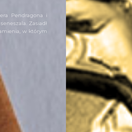
hera Pendragona i
seneszala. Zasiadł
kamienia, w którym