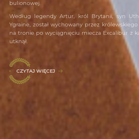
bulionowej.
Według legendy Artur, król Brytanii, syn Ut
Ygraine, został wychowany przez królewskiego 
na tronie po wyciągnięciu miecza Excalibur z 
utknął.
CZYTAJ WIĘCEJ