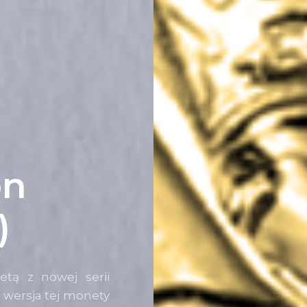
on
)
tą z nowej serii
 wersja tej monety